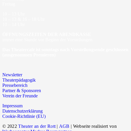
Freitag
10 – 13 Uhr
10 – 13 & 16 – 18 Uhr
10 – 14 Uhr
ÖFFNUNGSZEITEN DER ABENDKASSE
immer eine Stunde vor Beginn der Vorstellungen
Das Theatercafé ist sonntags nach Vorstellungsende geschlossen
(ausgenommen Premieren)
Newsletter
Theaterpädagogik
Pressebereich
Partner & Sponsoren
Verein der Freunde
Impressum
Datenschutzerklärung
Cookie-Richtlinie (EU)
© 2022
Theater an der Rott
|
AGB
| Webseite realisiert von