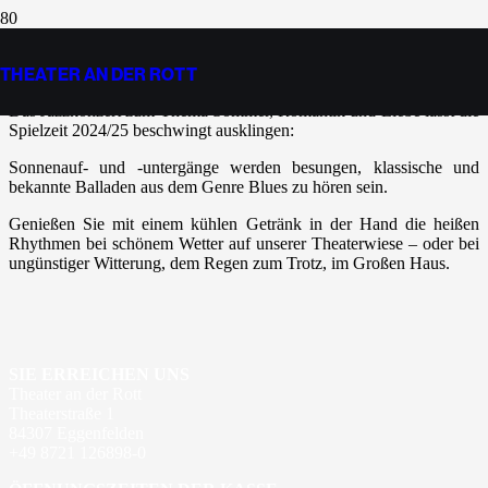
SUMMERTIME BLUES
THEATER AN DER ROTT
Das Jazzkonzert zum Thema Sommer, Romantik und Liebe lässt die
Spielzeit 2024/25 beschwingt ausklingen:
Sonnenauf- und -untergänge werden besungen, klassische und
bekannte Balladen aus dem Genre Blues zu hören sein.
Genießen Sie mit einem kühlen Getränk in der Hand die heißen
Rhythmen bei schönem Wetter auf unserer Theaterwiese – oder bei
ungünstiger Witterung, dem Regen zum Trotz, im Großen Haus.
SIE ERREICHEN UNS
Theater an der Rott
Theaterstraße 1
84307 Eggenfelden
+49 8721 126898-0