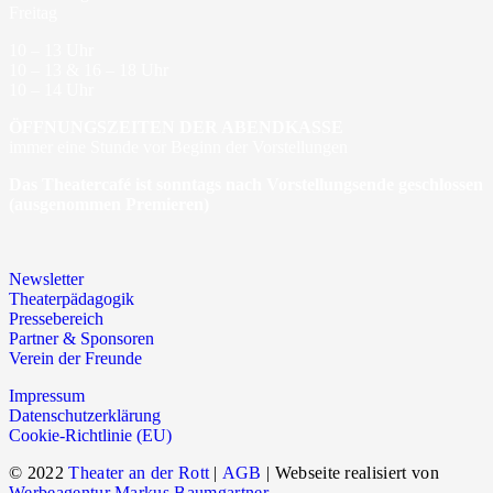
Freitag
10 – 13 Uhr
10 – 13 & 16 – 18 Uhr
10 – 14 Uhr
ÖFFNUNGSZEITEN DER ABENDKASSE
immer eine Stunde vor Beginn der Vorstellungen
Das Theatercafé ist sonntags nach Vorstellungsende geschlossen
(ausgenommen Premieren)
Newsletter
Theaterpädagogik
Pressebereich
Partner & Sponsoren
Verein der Freunde
Impressum
Datenschutzerklärung
Cookie-Richtlinie (EU)
© 2022
Theater an der Rott
|
AGB
| Webseite realisiert von
Werbeagentur Markus Baumgartner