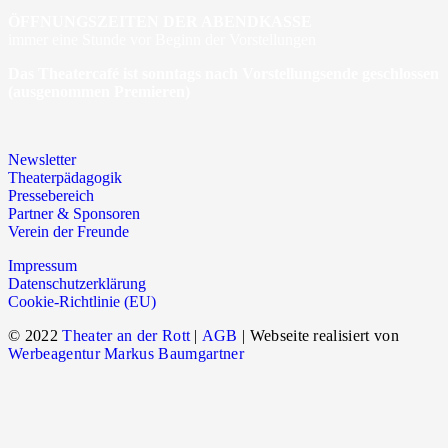
ÖFFNUNGSZEITEN DER ABENDKASSE
immer eine Stunde vor Beginn der Vorstellungen
Das Theatercafé ist sonntags nach Vorstellungsende geschlossen
(ausgenommen Premieren)
Newsletter
Theaterpädagogik
Pressebereich
Partner & Sponsoren
Verein der Freunde
Impressum
Datenschutzerklärung
Cookie-Richtlinie (EU)
© 2022
Theater an der Rott
|
AGB
| Webseite realisiert von
Werbeagentur Markus Baumgartner