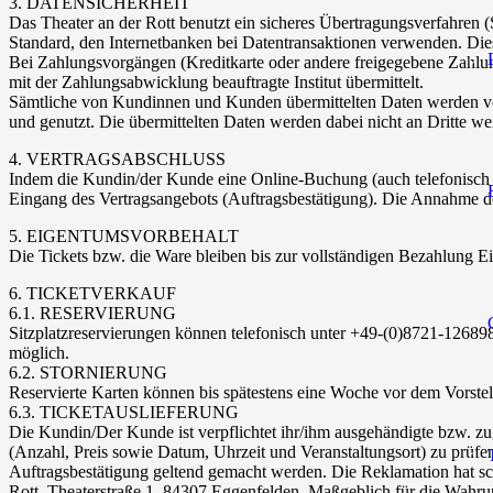
3. DATENSICHERHEIT
Das Theater an der Rott benutzt ein sicheres Übertragungsverfahren 
Standard, den Internetbanken bei Datentransaktionen verwenden. Die
Bei Zahlungsvorgängen (Kreditkarte oder andere freigegebene Zahlun
mit der Zahlungsabwicklung beauftragte Institut übermittelt.
Sämtliche von Kundinnen und Kunden übermittelten Daten werden vom
und genutzt. Die übermittelten Daten werden dabei nicht an Dritte we
4. VERTRAGSABSCHLUSS
Indem die Kundin/der Kunde eine Online-Buchung (auch telefonisch un
Eingang des Vertragsangebots (Auftragsbestätigung). Die Annahme de
5. EIGENTUMSVORBEHALT
Die Tickets bzw. die Ware bleiben bis zur vollständigen Bezahlung E
6. TICKETVERKAUF
6.1. RESERVIERUNG
Sitzplatzreservierungen können telefonisch unter +49-(0)8721-126898
möglich.
6.2. STORNIERUNG
Reservierte Karten können bis spätestens eine Woche vor dem Vorstel
6.3. TICKETAUSLIEFERUNG
Die Kundin/Der Kunde ist verpflichtet ihr/ihm ausgehändigte bzw. zug
(Anzahl, Preis sowie Datum, Uhrzeit und Veranstaltungsort) zu prüfe
Auftragsbestätigung geltend gemacht werden. Die Reklamation hat schr
Rott, Theaterstraße 1, 84307 Eggenfelden. Maßgeblich für die Wahrun