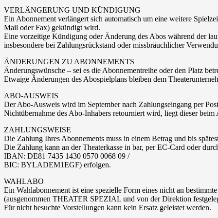
VERLÄNGERUNG UND KÜNDIGUNG
Ein Abonnement verlängert sich automatisch um eine weitere Spielzeit
Mail oder Fax) gekündigt wird.
Eine vorzeitige Kündigung oder Änderung des Abos während der laufen
insbesondere bei Zahlungsrückstand oder missbräuchlicher Verwendu
ÄNDERUNGEN ZU ABONNEMENTS
Änderungswünsche – sei es die Abonnementreihe oder den Platz betref
Etwaige Änderungen des Abospielplans bleiben dem Theaterunternehm
ABO-AUSWEIS
Der Abo-Ausweis wird im September nach Zahlungseingang per Post zu
Nichtübernahme des Abo-Inhabers retourniert wird, liegt dieser beim
ZAHLUNGSWEISE
Die Zahlung Ihres Abonnements muss in einem Betrag und bis späteste
Die Zahlung kann an der Theaterkasse in bar, per EC-Card oder 
IBAN: DE81 7435 1430 0570 0068 09 /
BIC: BYLADEM1EGF) erfolgen.
WAHLABO
Ein Wahlabonnement ist eine spezielle Form eines nicht an bestimmt
(ausgenommen THEATER SPEZIAL und von der Direktion festgelegte Vo
Für nicht besuchte Vorstellungen kann kein Ersatz geleistet werden.