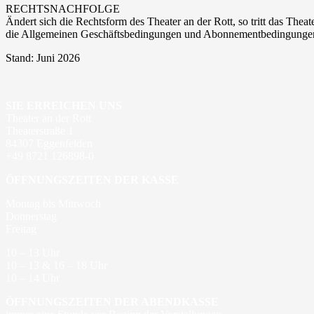
RECHTSNACHFOLGE
Ändert sich die Rechtsform des Theater an der Rott, so tritt das Thea
die Allgemeinen Geschäftsbedingungen und Abonnementbedingungen
Stand: Juni 2026
SIE ERREICHEN UNS
Theater an der Rott
Theaterstraße 1
84307 Eggenfelden
+49 8721 126898-0
ÖFFNUNGSZEITEN DER KASSE
Montag bis Mittwoch
Donnerstag
Freitag
10 – 13 Uhr
10 – 13 & 16 – 18 Uhr
10 – 14 Uhr
ÖFFNUNGSZEITEN DER ABENDKASSE