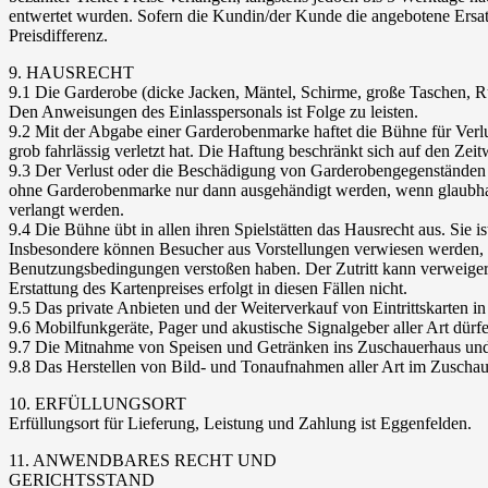
entwertet wurden. Sofern die Kundin/der Kunde die angebotene Ersatz
Preisdifferenz.
9. HAUSRECHT
9.1 Die Garderobe (dicke Jacken, Mäntel, Schirme, große Taschen, R
Den Anweisungen des Einlasspersonals ist Folge zu leisten.
9.2 Mit der Abgabe einer Garderobenmarke haftet die Bühne für Verl
grob fahrlässig verletzt hat. Die Haftung beschränkt sich auf den Ze
9.3 Der Verlust oder die Beschädigung von Garderobengegenständen
ohne Garderobenmarke nur dann ausgehändigt werden, wenn glaubhaft 
verlangt werden.
9.4 Die Bühne übt in allen ihren Spielstätten das Hausrecht aus. Si
Insbesondere können Besucher aus Vorstellungen verwiesen werden, we
Benutzungsbedingungen verstoßen haben. Der Zutritt kann verweigert
Erstattung des Kartenpreises erfolgt in diesen Fällen nicht.
9.5 Das private Anbieten und der Weiterverkauf von Eintrittskarten 
9.6 Mobilfunkgeräte, Pager und akustische Signalgeber aller Art dü
9.7 Die Mitnahme von Speisen und Getränken ins Zuschauerhaus und de
9.8 Das Herstellen von Bild- und Tonaufnahmen aller Art im Zuscha
10. ERFÜLLUNGSORT
Erfüllungsort für Lieferung, Leistung und Zahlung ist Eggenfelden.
11. ANWENDBARES RECHT UND
GERICHTSSTAND