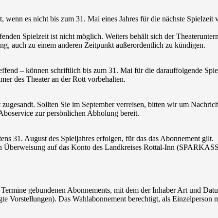
, wenn es nicht bis zum 31. Mai eines Jahres für die nächste Spielzeit
den Spielzeit ist nicht möglich. Weiters behält sich der Theaterunter
ng, auch zu einem anderen Zeitpunkt außerordentlich zu kündigen.
fend – können schriftlich bis zum 31. Mai für die darauffolgende Spi
er des Theater an der Rott vorbehalten.
gesandt. Sollten Sie im September verreisen, bitten wir um Nachrich
 Aboservice zur persönlichen Abholung bereit.
ns 31. August des Spieljahres erfolgen, für das das Abonnement gilt.
durch Überweisung auf das Konto des Landkreises Rottal-Inn (SPAR
e Termine gebundenen Abonnements, mit dem der Inhaber Art und Datum 
rstellungen). Das Wahlabonnement berechtigt, als Einzelperson minde