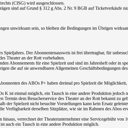
rechts (CISG) wird ausgeschlossen.
ägen sind auf Grund § 312 g Abs. 2 Nr. 9 BGB auf Ticketverkäufe ni
ungen unwirksam sein, so bleiben die Bedingungen im Übrigen wirksa
nes Spieljahres. Der Abonnentenausweis ist frei übertragbar, für unbesu
s Theater an der Rott vorbehalten.
nden Abonnements für eine Spielzeit und sind im Jahresheft oder in sp
brigen die auf sie anwendbaren Allgemeinen Geschäftsbedingungen des 
bonnenten des ABOs P+ haben dreimal pro Spielzeit die Möglichkeit,
K ist einmal möglich, ein Tausch in eine andere Produktion jedoch n
n Termin dem Besucherservice des Theater an der Rott bekannt zu gebe
alb der Spielzeit nicht besuchte Vorstellungen kann kein Ersatz geleist
ür die Verfügbarkeit derselben Sitzplätze, wie sie im Rahmen des Abos
ten hinaus, verrechnet der Theaterunternehmer eine Servicegebühr vo
 ist auch ein Tausch in eine andere Produktion möglich.