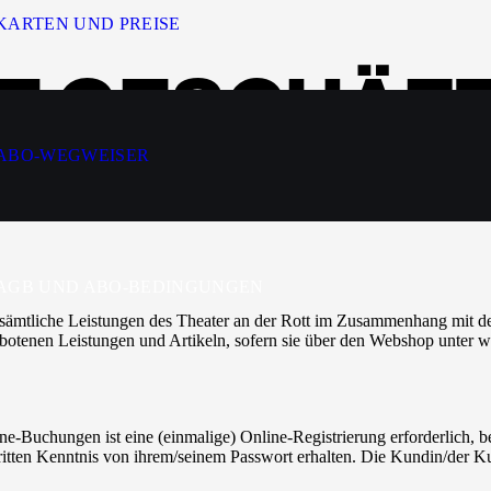
KARTEN UND PREISE
E GESCHÄFT
NGUNGEN
ABO-WEGWEISER
AGB UND ABO-BEDINGUNGEN
ämtliche Leistungen des Theater an der Rott im Zusammenhang mit der
botenen Leistungen und Artikeln, sofern sie über den Webshop unter w
S
-Buchungen ist eine (einmalige) Online-Registrierung erforderlich, be
itten Kenntnis von ihrem/seinem Passwort erhalten. Die Kundin/der Ku