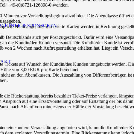
r Tel: +49-(0)8721-126898-0 wenden.
30 Minuten vor Vorstellungsbeginn abzuholen. Die Abendkasse öffnet ei
ausgegeben.
PARTNER & SPONSOREN
lich. Nicht abgeholte reservierte Karten werden in Rechnung gestellt
b Deutschlands auch per Post zugeschickt. Dafür wird eine Versandpa
n die Kundin/den Kunden versandt. Die Kundin/der Kunde ist verpflich
alb von 2 Wochen nach Auftragserteilung erhalten hat. Liegt ein Versch
TAKT
lte Tickets auf Wunsch der Kundin/des Kunden umgebucht werden. Die 
 Höhe von 3,00 EUR pro Karte berechnet.
ht an den Abendkassen. Die Auszahlung von Differenzbeträgen ist ni
ben.
 die Rückerstattung bereits bezahlter Ticket-Preise verlangen, längst
n Anspruch auf eine Ersatzvorstellung oder auf Erstattung der bis dahi
Pause nach Ablauf von mindestens der Hälfte der Vorstellung besteht we
anten eine andere Veranstaltung angeboten wird, kann die Kundin/der K
ach dem geplanten Vorstellungstermin. Eine Rückerstattung kann jedoch 