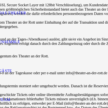
(SSL Secure Socket Layer mit 128bit Verschlüsselung), um Kundendaten 
sen größtmöglichen Sicherheitsstandard bietet auch das Theater an de
DAS THEATER
gsarten) werden die dafür erforderlichen personenbezogenen Daten vom
 Theater an der Rott unter Einhaltung der auf die Transaktion und 
itergegeben.
d an der Tages-/Abendkasse) auslöst, gibt sie/er ein Angebot im Sinn
ENSEMBLE
s Angebots erfolgt danach durch den Zahlungseinzug oder durch die Z
igentum des Theater an der Rott.
GÄSTE
-0 an der Tageskasse oder per e-mail unter info@theater-an-der-rott.
lungstermin storniert oder umgebucht werden. Danach ist die Reservier
eschickte Tickets oder online übermittelte Auftragsbestätigungen sofor
n. Reklamationen fehlerhafter Tickets müssen unverzüglich (d.h. binne
TEAM
iftlich zu erfolgen, entweder per E-Mail (info@theater-an-der-rott.de
g der Reklamationsfrist ist der Poststempel bzw. das Datum des Übertr