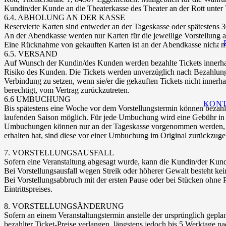
Kundin/der Kunde an die Theaterkasse des Theater an der Rott unte
6.4. ABHOLUNG AN DER KASSE
Reservierte Karten sind entweder an der Tageskasse oder spätestens 
An der Abendkasse werden nur Karten für die jeweilige Vorstellung 
Eine Rücknahme von gekauften Karten ist an der Abendkasse nicht mög
6.5. VERSAND
Auf Wunsch der Kundin/des Kunden werden bezahlte Tickets innerhal
Risiko des Kunden. Die Tickets werden unverzüglich nach Bezahlung a
Verbindung zu setzen, wenn sie/er die gekauften Tickets nicht innerh
berechtigt, vom Vertrag zurückzutreten.
6.6 UMBUCHUNG
KON
Bis spätestens eine Woche vor dem Vorstellungstermin können bezah
laufenden Saison möglich. Für jede Umbuchung wird eine Gebühr in
Umbuchungen können nur an der Tageskasse vorgenommen werden, nic
erhalten hat, sind diese vor einer Umbuchung im Original zurückzuge
7. VORSTELLUNGSAUSFALL
Sofern eine Veranstaltung abgesagt wurde, kann die Kundin/der Kunde
Bei Vorstellungsausfall wegen Streik oder höherer Gewalt besteht kei
Bei Vorstellungsabbruch mit der ersten Pause oder bei Stücken ohne 
Eintrittspreises.
8. VORSTELLUNGSÄNDERUNG
Sofern an einem Veranstaltungstermin anstelle der ursprünglich gepl
bezahlter Ticket-Preise verlangen, längstens jedoch bis 5 Werktage n