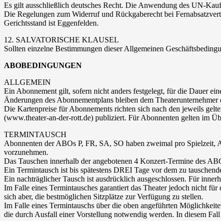
Es gilt ausschließlich deutsches Recht. Die Anwendung des UN-Kauf
Die Regelungen zum Widerruf und Rückgaberecht bei Fernabsatzvertr
Gerichtsstand ist Eggenfelden.
12. SALVATORISCHE KLAUSEL
Sollten einzelne Bestimmungen dieser Allgemeinen Geschäftsbeding
ABOBEDINGUNGEN
ALLGEMEIN
Ein Abonnement gilt, sofern nicht anders festgelegt, für die Dauer ei
Änderungen des Abonnementplans bleiben dem Theaterunternehmer de
Die Kartenpreise für Abonnements richten sich nach den jeweils gelte
(www.theater-an-der-rott.de) publiziert. Für Abonnenten gelten im Ü
TERMINTAUSCH
Abonnenten der ABOs P, FR, SA, SO haben zweimal pro Spielzeit, A
vorzunehmen.
Das Tauschen innerhalb der angebotenen 4 Konzert-Termine des ABOs 
Ein Termintausch ist bis spätestens DREI Tage vor dem zu tauschende
Ein nachträglicher Tausch ist ausdrücklich ausgeschlossen. Für innerh
Im Falle eines Termintausches garantiert das Theater jedoch nicht f
sich aber, die bestmöglichen Sitzplätze zur Verfügung zu stellen.
Im Falle eines Termintauschs über die oben angeführten Möglichkei
die durch Ausfall einer Vorstellung notwendig werden. In diesem Fall