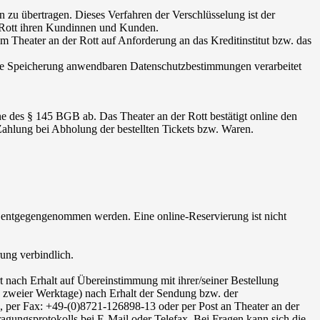
zu übertragen. Dieses Verfahren der Verschlüsselung ist der
r Rott ihren Kundinnen und Kunden.
 Theater an der Rott auf Anforderung an das Kreditinstitut bzw. das
die Speicherung anwendbaren Datenschutzbestimmungen verarbeitet
e des § 145 BGB ab. Das Theater an der Rott bestätigt online den
ahlung bei Abholung der bestellten Tickets bzw. Waren.
de entgegengenommen werden. Eine online-Reservierung ist nicht
ung verbindlich.
t nach Erhalt auf Übereinstimmung mit ihrer/seiner Bestellung
n zweier Werktage) nach Erhalt der Sendung bzw. der
), per Fax: +49-(0)8721-126898-13 oder per Post an Theater an der
agungsprotokolls bei E-Mail oder Telefax. Bei Fragen kann sich die