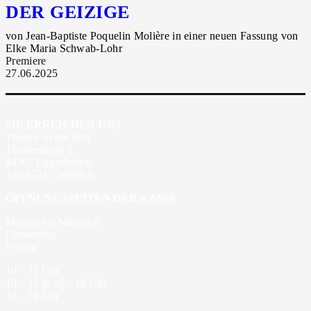
DER GEIZIGE
von Jean-Baptiste Poquelin Molière in einer neuen Fassung von
Elke Maria Schwab-Lohr
Premiere
27.06.2025
SIE ERREICHEN UNS
Theater an der Rott
Theaterstraße 1
84307 Eggenfelden
+49 8721 126898-0
ÖFFNUNGSZEITEN DER KASSE
Montag bis Mittwoch
Donnerstag
Freitag
10 – 13 Uhr
10 – 13 & 16 – 18 Uhr
10 – 14 Uhr