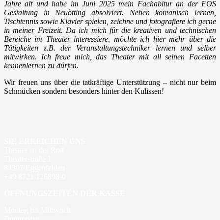
Jahre alt und habe im Juni 2025 mein Fachabitur an der FOS
Gestaltung in Neuötting absolviert. Neben koreanisch lernen,
Tischtennis sowie Klavier spielen, zeichne und fotografiere ich gerne
in meiner Freizeit. Da ich mich für die kreativen und technischen
Bereiche im Theater interessiere, möchte ich hier mehr über die
Tätigkeiten z.B. der Veranstaltungstechniker lernen und selber
mitwirken. Ich freue mich, das Theater mit all seinen Facetten
kennenlernen zu dürfen.
Wir freuen uns über die tatkräftige Unterstützung – nicht nur beim
Schmücken sondern besonders hinter den Kulissen!
SIE ERREICHEN UNS
Theater an der Rott
Theaterstraße 1
84307 Eggenfelden
+49 8721 126898-0
ÖFFNUNGSZEITEN DER KASSE
Montag bis Mittwoch
Donnerstag