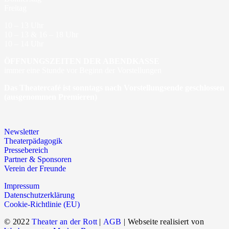
Freitag
10 – 13 Uhr
10 – 13 & 16 – 18 Uhr
10 – 14 Uhr
ÖFFNUNGSZEITEN DER ABENDKASSE
immer eine Stunde vor Beginn der Vorstellungen
Das Theatercafé ist sonntags nach Vorstellungsende geschlossen
(ausgenommen Premieren)
Newsletter
Theaterpädagogik
Pressebereich
Partner & Sponsoren
Verein der Freunde
Impressum
Datenschutzerklärung
Cookie-Richtlinie (EU)
© 2022
Theater an der Rott
|
AGB
| Webseite realisiert von