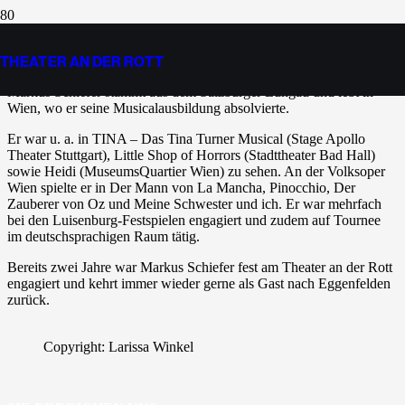
MARKUS SCHIEFER
THEATER AN DER ROTT
Markus Schiefer stammt aus dem Salzburger Lungau und lebt in
Wien, wo er seine Musicalausbildung absolvierte.
Er war u. a. in TINA – Das Tina Turner Musical (Stage Apollo
Theater Stuttgart), Little Shop of Horrors (Stadttheater Bad Hall)
sowie Heidi (MuseumsQuartier Wien) zu sehen. An der Volksoper
Wien spielte er in Der Mann von La Mancha, Pinocchio, Der
Zauberer von Oz und Meine Schwester und ich. Er war mehrfach
bei den Luisenburg-Festspielen engagiert und zudem auf Tournee
im deutschsprachigen Raum tätig.
Bereits zwei Jahre war Markus Schiefer fest am Theater an der Rott
engagiert und kehrt immer wieder gerne als Gast nach Eggenfelden
zurück.
Copyright: Larissa Winkel