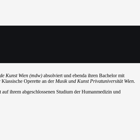
R
ie als „Zerlina“ in Mozarts „
Don Giovanni“
in Wien sowie als „Pepi
en“ in Humperdincks „
Hänsel und Gretel
“ zu erleben und gestaltete
ende Kunst Wien (mdw)
absolviert und ebenda ihren Bachelor mit
r Klassische Operette an der
Musik und Kunst Privatuniversität Wien
.
ert auf ihrem abgeschlossenen Studium der Humanmedizin und