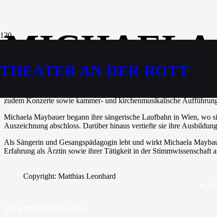
MICHAELA
THEATER AN DER ROTT
Die Sopranistin Michaela Maybauer war zuletzt am Stadttheater Bad Ha
Pleininger“ in Johann Strauss’ „
Wiener Blut“
in Eggenfelden zu sehen
zudem Konzerte sowie kammer- und kirchenmusikalische Aufführun
Michaela Maybauer begann ihre sängerische Laufbahn in Wien, wo sie
Auszeichnung abschloss. Darüber hinaus vertiefte sie ihre Ausbildun
Als Sängerin und Gesangspädagogin lebt und wirkt Michaela Maybaue
Erfahrung als Ärztin sowie ihrer Tätigkeit in der Stimmwissenschaft 
Copyright: Matthias Leonhard
H
SIE ERREICHEN UNS