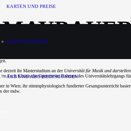
KARTEN UND PREISE
 MAYBAUE
ABO-WEGWEISER
ll als „Ottilie“ in „
Im wei
ß
en R
ö
ssl“
zu erleben. In dieser Saison ist s
. In der vergangenen Spielzeit war sie als „Gretel“ und „Sandmännch
gen.
 derzeit ihr Masterstudium an der
Universität für Musik und darstell
g im Fach Klassische Operette im Rahmen des Universitätslehrgangs fü
AGB UND ABO-BEDINGUNGEN
r in Wien; ihr stimmphysiologisch fundierter Gesangsunterricht basi
an der mdw.
AUS