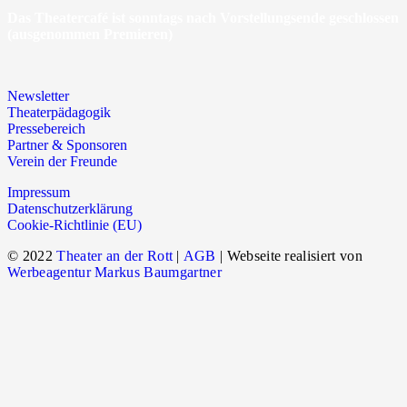
Das Theatercafé ist sonntags nach Vorstellungsende geschlossen
(ausgenommen Premieren)
Newsletter
Theaterpädagogik
Pressebereich
Partner & Sponsoren
Verein der Freunde
Impressum
Datenschutzerklärung
Cookie-Richtlinie (EU)
© 2022
Theater an der Rott
|
AGB
| Webseite realisiert von
Werbeagentur Markus Baumgartner