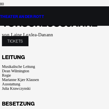
DIE KRITISCHEN
THEATER AN DER ROTT
TORSCHLUSSJAHRE
von Laine Loxlea-Danann
TICKETS
LEITUNG
Musikalische Leitung
Dean Wilmington
Regie
Marianne Kjær Klausen
Ausstattung
Julia Krawczynski
BESETZUNG