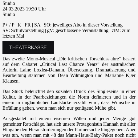
Studio
24.03.2023 19:30
Studio
P+ / P | K | FR | SA | SO: jeweiliges Abo in dieser Vorstellung
SV: Schulvorstellung | gV: geschlossene Veranstaltung | zlM: zum
letzten Mal
THEATERKASSE
Das zweite Mono-Musical „Die kritischen Torschlussjahre“ basiert
auf dem Cabaret „Critical Last Chance Years” der australischen
Autorin Laine Loxlea-Danann. Übersetzung, Dramatisierung und
Bearbeitung stammen von Dean Wilmington und Marianne Kjær
Klausen.
Das Stück beleuchtet den sozialen Druck des Singleseins in einer
Kultur, in der Paarbeziehungen die Norm definieren und in der
einem in unglaublicher Lautstärke erzählt wird, dass Wünsche in
Erfüllung gehen, wenn man sich nur genügend Mühe gibt.
Ausgestattet mit einem eisernen Willen und jeder Menge gut
gemeinter Ratschläge, hat sich unsere Protagonistin Hannah mit aller
Hingabe den Herausforderungen der Partnersuche hingegeben. Aber
was tun, wenn man mit 48 das Mann-Haus-Baby-Paket noch nicht