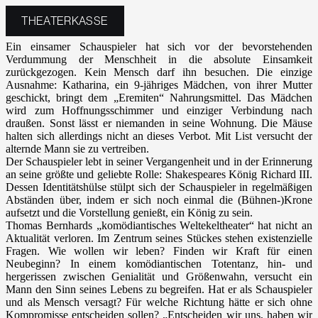
THEATERKASSE
Ein einsamer Schauspieler hat sich vor der bevorstehenden
Verdummung der Menschheit in die absolute Einsamkeit
zurückgezogen. Kein Mensch darf ihn besuchen. Die einzige
Ausnahme: Katharina, ein 9-jähriges Mädchen, von ihrer Mutter
geschickt, bringt dem „Eremiten“ Nahrungsmittel. Das Mädchen
wird zum Hoffnungsschimmer und einziger Verbindung nach
draußen. Sonst lässt er niemanden in seine Wohnung. Die Mäuse
halten sich allerdings nicht an dieses Verbot. Mit List versucht der
alternde Mann sie zu vertreiben.
Der Schauspieler lebt in seiner Vergangenheit und in der Erinnerung
an seine größte und geliebte Rolle: Shakespeares König Richard III.
Dessen Identitätshülse stülpt sich der Schauspieler in regelmäßigen
Abständen über, indem er sich noch einmal die (Bühnen-)Krone
aufsetzt und die Vorstellung genießt, ein König zu sein.
Thomas Bernhards „komödiantisches Weltekeltheater“ hat nicht an
Aktualität verloren. Im Zentrum seines Stückes stehen existenzielle
Fragen. Wie wollen wir leben? Finden wir Kraft für einen
Neubeginn? In einem komödiantischen Totentanz, hin- und
hergerissen zwischen Genialität und Größenwahn, versucht ein
Mann den Sinn seines Lebens zu begreifen. Hat er als Schauspieler
und als Mensch versagt? Für welche Richtung hätte er sich ohne
Kompromisse entscheiden sollen? „Entscheiden wir uns, haben wir