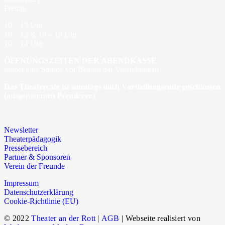
Freitag
10 – 13 Uhr
10 – 13 & 16 – 18 Uhr
10 – 14 Uhr
ÖFFNUNGSZEITEN DER ABENDKASSE
immer eine Stunde vor Beginn der Vorstellungen
Das Theatercafé ist sonntags nach Vorstellungsende geschlossen
(ausgenommen Premieren)
Newsletter
Theaterpädagogik
Pressebereich
Partner & Sponsoren
Verein der Freunde
Impressum
Datenschutzerklärung
Cookie-Richtlinie (EU)
© 2022
Theater an der Rott
|
AGB
| Webseite realisiert von