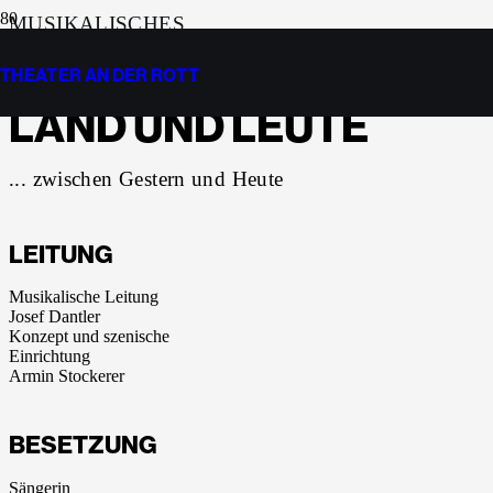
MUSIKALISCHES
UNTERHALTUNGSPROGRAMM
THEATER AN DER ROTT
LAND UND LEUTE
... zwischen Gestern und Heute
LEITUNG
Musikalische Leitung
Josef Dantler
Konzept und szenische
Einrichtung
Armin Stockerer
BESETZUNG
Sängerin