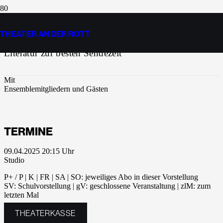
PRIME TIME
THEATER AN DER ROTT
Literatur zur besten Sendezeit
Mit
Ensemblemitgliedern und Gästen
TERMINE
09.04.2025 20:15
Studio
P+ / P | K | FR | SA | SO: jeweiliges Abo in dieser Vorstellung
SV: Schulvorstellung | gV: geschlossene Veranstaltung | zlM: zum
letzten Mal
THEATERKASSE