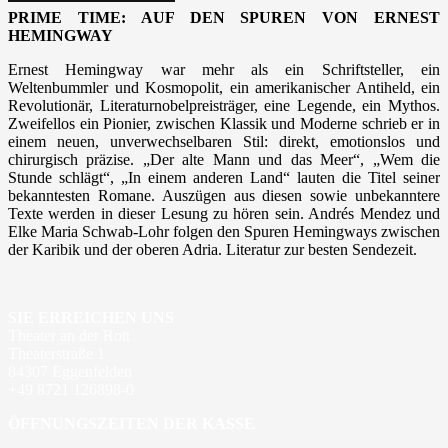
PRIME TIME: AUF DEN SPUREN VON ERNEST
HEMINGWAY
Ernest Hemingway war mehr als ein Schriftsteller, ein
Weltenbummler und Kosmopolit, ein amerikanischer Antiheld, ein
Revolutionär, Literaturnobelpreisträger, eine Legende, ein Mythos.
Zweifellos ein Pionier, zwischen Klassik und Moderne schrieb er in
einem neuen, unverwechselbaren Stil: direkt, emotionslos und
chirurgisch präzise. „Der alte Mann und das Meer“, „Wem die
Stunde schlägt“, „In einem anderen Land“ lauten die Titel seiner
bekanntesten Romane. Auszügen aus diesen sowie unbekanntere
Texte werden in dieser Lesung zu hören sein. Andrés Mendez und
Elke Maria Schwab-Lohr folgen den Spuren Hemingways zwischen
der Karibik und der oberen Adria. Literatur zur besten Sendezeit.
SIE ERREICHEN UNS
Theater an der Rott
Theaterstraße 1
84307 Eggenfelden
+49 8721 126898-0
ÖFFNUNGSZEITEN DER KASSE