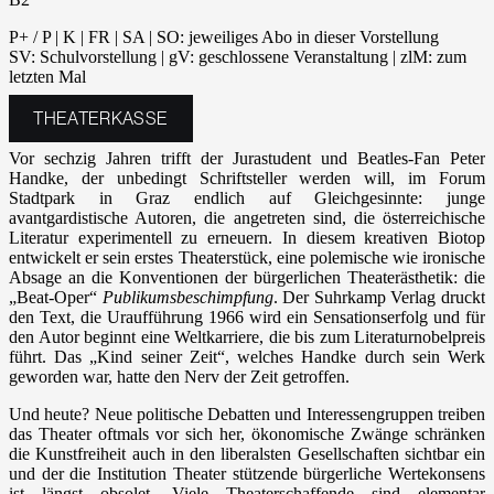
P+ / P | K | FR | SA | SO: jeweiliges Abo in dieser Vorstellung
SV: Schulvorstellung | gV: geschlossene Veranstaltung | zlM: zum
letzten Mal
THEATERKASSE
Vor sechzig Jahren trifft der Jurastudent und Beatles-Fan Peter
Handke, der unbedingt Schriftsteller werden will, im Forum
Stadtpark in Graz endlich auf Gleichgesinnte: junge
avantgardistische Autoren, die angetreten sind, die österreichische
Literatur experimentell zu erneuern. In diesem kreativen Biotop
entwickelt er sein erstes Theaterstück, eine polemische wie ironische
Absage an die Konventionen der bürgerlichen Theaterästhetik: die
„Beat-Oper“
Publikumsbeschimpfung
. Der Suhrkamp Verlag druckt
den Text, die Uraufführung 1966 wird ein Sensationserfolg und für
den Autor beginnt eine Weltkarriere, die bis zum Literaturnobelpreis
führt. Das „Kind seiner Zeit“, welches Handke durch sein Werk
geworden war, hatte den Nerv der Zeit getroffen.
Und heute? Neue politische Debatten und Interessengruppen treiben
das Theater oftmals vor sich her, ökonomische Zwänge schränken
die Kunstfreiheit auch in den liberalsten Gesellschaften sichtbar ein
und der die Institution Theater stützende bürgerliche Wertekonsens
ist längst obsolet. Viele Theaterschaffende sind elementar