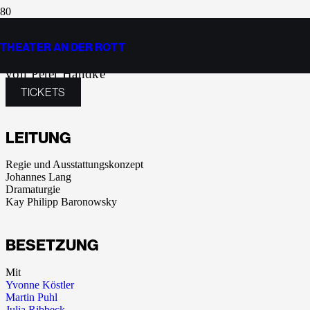
PUBLIKUMSBESCHIMP
THEATER AN DER ROTT
von Peter Handke
TICKETS
LEITUNG
Regie und Ausstattungskonzept
Johannes Lang
Dramaturgie
Kay Philipp Baronowsky
BESETZUNG
Mit
Yvonne Köstler
Martin Puhl
Julia Ribbeck