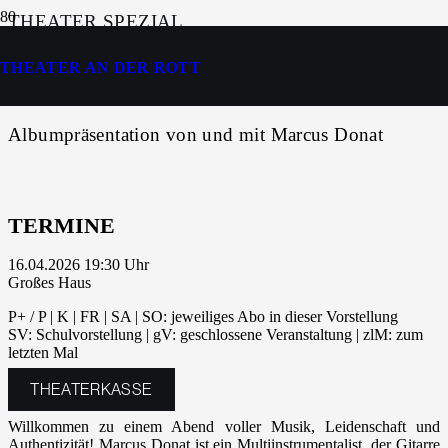
THEATER SPEZIAL
THEATER AN DER ROTT
RELEASE-KONZERT
Albumpräsentation von und mit Marcus Donat
TERMINE
16.04.2026 19:30
Großes Haus
P+ / P | K | FR | SA | SO: jeweiliges Abo in dieser Vorstellung
SV: Schulvorstellung | gV: geschlossene Veranstaltung | zlM: zum
letzten Mal
THEATERKASSE
Willkommen zu einem Abend voller Musik, Leidenschaft und
Authentizität! Marcus Donat ist ein Multiinstrumentalist, der Gitarre