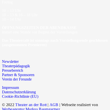
Freitag
10 – 13 Uhr
10 – 13 & 16 – 18 Uhr
10 – 14 Uhr
ÖFFNUNGSZEITEN DER ABENDKASSE
immer eine Stunde vor Beginn der Vorstellungen
Das Theatercafé ist sonntags nach Vorstellungsende geschlossen
(ausgenommen Premieren)
Newsletter
Theaterpädagogik
Pressebereich
Partner & Sponsoren
Verein der Freunde
Impressum
Datenschutzerklärung
Cookie-Richtlinie (EU)
© 2022
Theater an der Rott
|
AGB
| Webseite realisiert von
Werbeagentur Markus Baumgartner