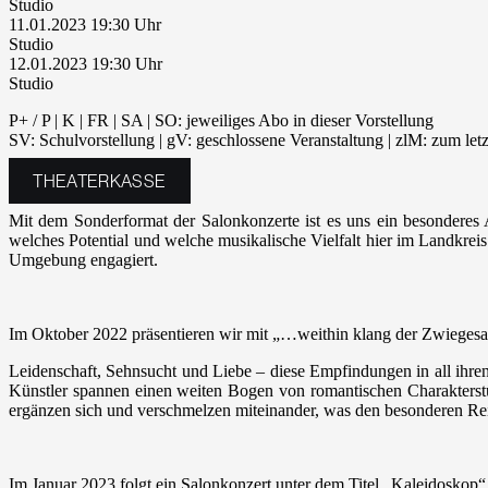
Studio
11.01.2023 19:30
Studio
12.01.2023 19:30
Studio
P+ / P | K | FR | SA | SO: jeweiliges Abo in dieser Vorstellung
SV: Schulvorstellung | gV: geschlossene Veranstaltung | zlM: zum let
THEATERKASSE
Mit dem Sonderformat der Salonkonzerte ist es uns ein besonderes A
welches Potential und welche musikalische Vielfalt hier im Landkrei
Umgebung engagiert.
Im Oktober 2022 präsentieren wir mit „…weithin klang der Zwiegesa
Leidenschaft, Sehnsucht und Liebe – diese Empfindungen in all ihren
Künstler spannen einen weiten Bogen von romantischen Charakterstü
ergänzen sich und verschmelzen miteinander, was den besonderen Re
Im Januar 2023 folgt ein Salonkonzert unter dem Titel „Kaleidoskop“