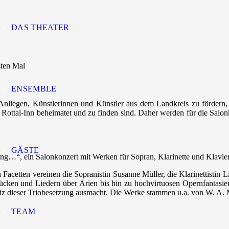
DAS THEATER
zten Mal
ENSEMBLE
nliegen, Künstlerinnen und Künstler aus dem Landkreis zu fördern, T
s Rottal-Inn beheimatet und zu finden sind. Daher werden für die Salo
GÄSTE
ng…“, ein Salonkonzert mit Werken für Sopran, Klarinette und Klavie
 Facetten vereinen die Sopranistin Susanne Müller, die Klarinettistin 
cken und Liedern über Arien bis hin zu hochvirtuosen Opernfantasie
iz dieser Triobesetzung ausmacht. Die Werke stammen u.a. von W. A. 
TEAM
.