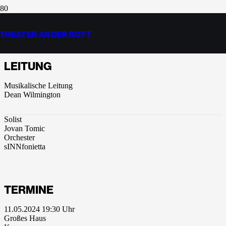
SINFONIEKONZERT
THEATER AN DER ROTT
LEITUNG
Musikalische Leitung
Dean Wilmington
Solist
Jovan Tomic
Orchester
sINNfonietta
TERMINE
11.05.2024 19:30
Großes Haus