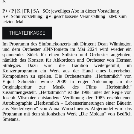
K
P+ / P | K | FR | SA | SO: jeweiliges Abo in dieser Vorstellung
SV: Schulvorstellung | gV: geschlossene Veranstaltung | zlM: zum
letzten Mal
THEATERKASSE
Im Programm des Sinfoniekonzerts mit Dirigent Dean Wilmington
und dem Orchester sINNfonietta im Mai 2024 wird wieder ein
spannendes Stück für einen Solisten und Orchester angeboten,
nämlich das Konzert für Akkordeon und Orchester von Herman
Strategier. Dazu wird die Tradition weitergeführt, im
Konzertprogramm ein Werk aus der Hand eines bayerischen
Komponisten zu spielen. Die Orchestersuite „Herbstmilch“ von
Enjott Schneider wurde 2009 in enger Anlehnung an die
Originalpartitur zur Musik des Films „Herbstmilch“
zusammengestellt. „Herbstmilch“ ist die 1988 unter der Regie von
Joseph Vilsmaier entstandene Verfilmung der 1985 erschienenen
Autobiographie „Herbstmilch – Lebenserinnerungen einer Bäuerin
aus Niederbayern“ von Anna Wimschneider. Abgerundet wird das
Programm mit dem sinfonischen Werk „Die Moldau“ von Bedřich
Smetana.