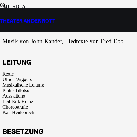
MUSICAL
THEATER AN DER ROTT
CABARET
Musik von John Kander, Liedtexte von Fred Ebb
LEITUNG
Regie
Ulrich Wiggers
Musikalische Leitung
Philip Tillotson
Ausstattung
Leif-Erik Heine
Choreografie
Kati Heidebrecht
BESETZUNG