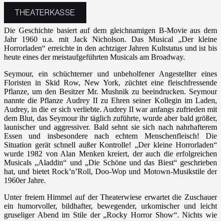
THEATERKASSE
Die Geschichte basiert auf dem gleichnamigen B-Movie aus dem
Jahr 1960 u.a. mit Jack Nicholson. Das Musical „Der kleine
Horrorladen“ erreichte in den achtziger Jahren Kultstatus und ist bis
heute eines der meistaufgeführten Musicals am Broadway.
Seymour, ein schüchterner und unbeholfener Angestellter eines
Floristen in Skid Row, New York, züchtet eine fleischfressende
Pflanze, um den Besitzer Mr. Mushnik zu beeindrucken. Seymour
nannte die Pflanze Audrey II zu Ehren seiner Kollegin im Laden,
Audrey, in die er sich verliebte. Audrey II war anfangs zufrieden mit
dem Blut, das Seymour ihr täglich zuführte, wurde aber bald größer,
launischer und aggressiver. Bald sehnt sie sich nach nahrhafterem
Essen und insbesondere nach echtem Menschenfleisch! Die
Situation gerät schnell außer Kontrolle! „Der kleine Horrorladen“
wurde 1982 von Alan Menken kreiert, der auch die erfolgreichen
Musicals „Aladdin“ und „Die Schöne und das Biest“ geschrieben
hat, und bietet Rock’n’Roll, Doo-Wop und Motown-Musikstile der
1960er Jahre.
Unter freiem Himmel auf der Theaterwiese erwartet die Zuschauer
ein humorvoller, bildhafter, bewegender, urkomischer und leicht
gruseliger Abend im Stile der „Rocky Horror Show“. Nichts wie