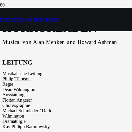
DER KLEINE
THEATER AN DER ROTT
HORRORLADEN
Musical von Alan Menken und Howard Ashman
LEITUNG
Musikalische Leitung
Philip Tillotson
Regie
Dean Wilmington
Ausstattung
Florian Angerer
Choreographie
Michael Schmieder / Dario
Wilmington
Dramaturgie
Kay Philipp Baronowsky