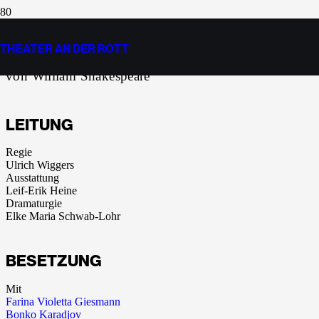
DER STURM
THEATER AN DER ROTT
von William Shakespeare
LEITUNG
Regie
Ulrich Wiggers
Ausstattung
Leif-Erik Heine
Dramaturgie
Elke Maria Schwab-Lohr
BESETZUNG
Mit
Farina Violetta Giesmann
Bonko Karadjov